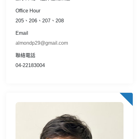
Office Hour
205、206、207、208
Email
almondp29@gmail.com
聯絡電話
04-22183004