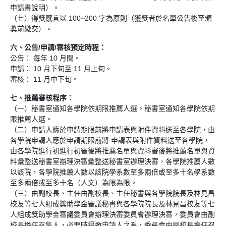
申請書說明）。
（七）得獎感言以 100~200 字為原則（獲獎者於名單公告後至頒
獎前繳交）。
六、公告/申請/審核預定時程：
公告： 每年 10 月間。
申請： 10 月下旬至 11 月上旬。
審核： 11 月中下旬。
七、推薦審核程序：
（一）秘書室通知各學院依期限推薦人選。秘書室通知各學院依期
限推薦人選。
（二）申請人應於申請期限前將申請表與附件資料送至各學院，由
各學院申請人應於申請期限前將 申請表與附件資料送至各學院，
由各學院進行初進行初審後將推薦名單與資料審後將推薦名單與資
料彙整送秘書室辦理決審彙整送秘書室辦理決審，各學院推薦人數
以該院，各學院推薦人數以該院學系數至多兩倍或至多十名學系數
至多兩倍或至多十名（人文）為限為限。
（三）由副校長、主任由副校長、主任秘書與各學院院長及林見昌
校友等七人組成獎助學金審議秘書與各學院院長及林見昌校友等七
人組成獎助學金審議委員會辦理決審委員會辦理決審，委員會由副
校長擔任召集人，必要時得邀申請人之系，委員會由副校長擔任召