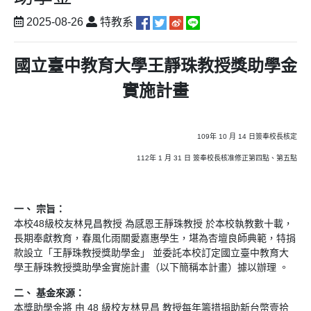
2025-08-26
特教系
國立臺中教育大學王靜珠教授獎助學金
實施計畫
109年 10 月 14 日簽奉校長核定
112年 1 月 31 日 簽奉校長核准修正第四點、第五點
一、 宗旨：
本校48級校友林見昌教授 為感恩王靜珠教授 於本校執教數十載，
長期奉獻教育，春風化雨關愛嘉惠學生，堪為杏壇良師典範，特捐
款設立「王靜珠教授獎助學金」 並委託本校訂定國立臺中教育大
學王靜珠教授獎助學金實施計畫（以下簡稱本計畫）據以辦理 。
二、 基金來源：
本獎助學金將 由 48 級校友林見昌 教授每年籌措捐助新台幣壹拾