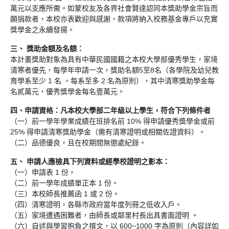
萬元以支應所需。如蒙校友及各界社會賢達認同本獎助學金宗旨而
願捐款者，本校亦表歡迎與感謝，款項將納入校務基金專戶以充實
獎學金之永續發揚。
三、 獎助金額及名額：
本計畫獎助對象為具有中華民國國籍之本校大學部優秀學生，家境
清寒者優先，每學年申請一次，獎助名額5至8名（各學院及幼兒教
育學系至少 1 名 ，每系至多 2 名為原則），其中清寒獎助學金每
名貳萬元，優秀獎學金每名壹萬元。
四、申請資格：凡本校大學部二年級以上學生，符合下列條件者
（一）前一學年學業成績在班排名前 10% 得申請優秀獎學金或前
25% 得申請清寒獎助學金（需有清寒證明或相關佐證資料）。
（二）品德優良，且在校期間無懲處紀錄。
五、 申請人應檢具下列資料或經學校證明之影本：
（一）申請表 1 份。
（二）前一學年成績單正本 1 份。
（三）本校師長推薦函 1 或 2 份。
（四）清寒證明，各縣市政府當年度列冊之低收入戶。
（五）家境遭遇困難者，由師長或鄰里村長出具書面證明 。
（六）自述與學習抱負之撰文，以 600~1000 字為原則（內容詳如