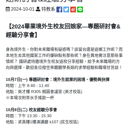
2024-10-01
特教系
【2024畢業境外生校友回娘家—專題研討會&
經驗分享會】
身為境外生，你對未來職場有疑惑嗎？該留台還是返鄉工作呢？
而
本地生去其他國家工作的優缺點有那些呢？
身在異地需注意那些事
情呢？ 國研處特邀境外生校友返校分享經驗，給予未來職場的方
向與選擇，
歡迎各位撥空來聽聽學長姐的求學經驗和職場甘苦談！
10月7日(一) 專題研討會：境外生就業的困境、優勢與抉擇
時間：上午 8:40 - 11:40
地點：英才樓 R305 橢圓會議室 (英才校區)
※本場次附茶水手搖飲一杯
10月8日(二) 校友經驗分享會
時間：下午 13:30 - 15:30
地點：求真樓1樓演講廳 k107 (民生校區)