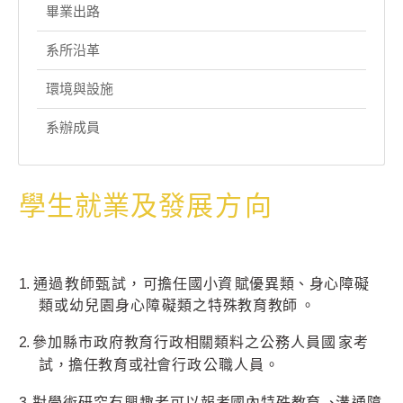
畢業出路
系所沿革
環境與設施
系辦成員
學
生就
業
及發
展
方
向
1.
通過教師甄試，
可擔任
國
小
資
賦優異
類、身
心障礙
類或幼兒園身心障礙類之特
殊教育
教師
。
2.
參加縣市政府教育
行政相
關
類料之公務人
員
國
家考
試
，
擔任教育
或社
會行政公職人
員
。
3.
對學術研究有興趣者可以報考國內
特殊教育
、
溝通障