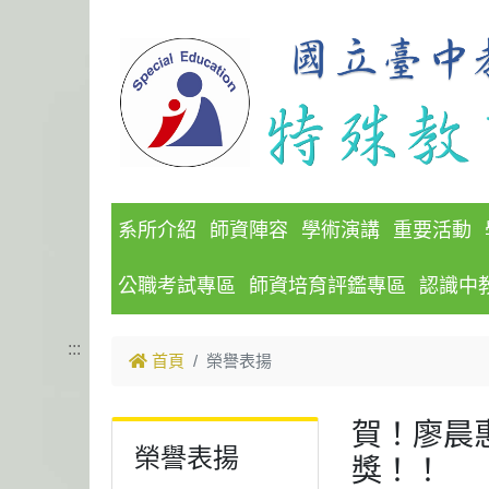
跳到主要內容
系所介紹
師資陣容
學術演講
重要活動
公職考試專區
師資培育評鑑專區
認識中
:::
首頁
榮譽表揚
賀！廖晨
榮譽表揚
獎！！