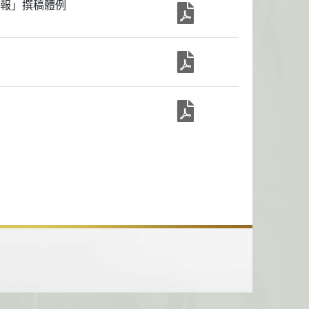
報」撰稿體例